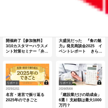
リポート
リポート
2026/02/12
2025/10/29
開催終了【参加無料】
大盛況だった 『食の魅
3/10カスタマーハラスメ
力』発見商談会2025 イ
ント対策セミナー「弁護
ベントレポート きらや
士が教える従業員を守る
か銀行のお客さま5社へ
体制づくり」オンライン
のインタビュー動画あり
13：00から。後日アーカ
イブ視聴も可能
リポート
リポート
2025/12/11
2026/05/08
名言・迷言で振り返る
「建設業だけの助成金」
2025年のできごと
6選！ 支給額は最大1000
万円？