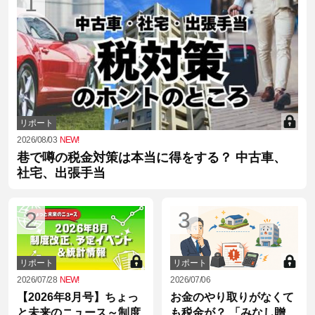
1
リポート
2026/08/03
NEW!
巷で噂の税金対策は本当に得をする？ 中古車、
社宅、出張手当
2
3
リポート
リポート
2026/07/28
NEW!
2026/07/06
【2026年8月号】ちょっ
お金のやり取りがなくて
と未来のニュース～制度
も税金が？ 「みなし贈