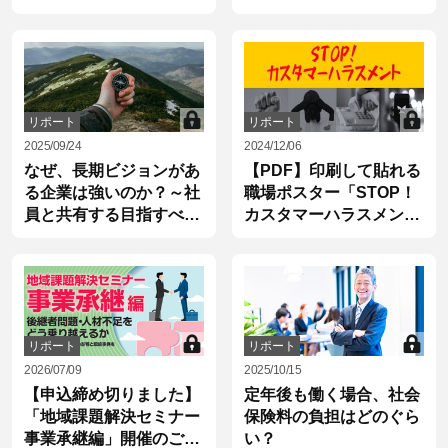
リポート
リポート
2025/09/24
2024/12/06
なぜ、長期ビジョンがあ
【PDF】印刷して貼れる
る企業は強いのか？～社
職場ポスター「STOP！
員と共有する目指すべき
カスタマーハラスメン
10年後の姿
ト」
リポート
リポート
2026/07/09
2025/10/15
【申込締め切りました】
定年後も働く場合、社会
「地域課題解決セミナー
保険料の負担はどのぐら
事業承継編」開催のご案
い？