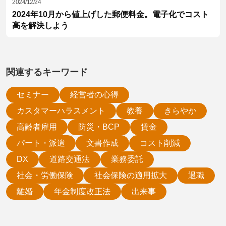
2024/12/24
2024年10月から値上げした郵便料金。電子化でコスト
高を解決しよう
関連するキーワード
セミナー
経営者の心得
カスタマーハラスメント
教養
きらやか
高齢者雇用
防災・BCP
賃金
パート・派遣
文書作成
コスト削減
DX
道路交通法
業務委託
社会・労働保険
社会保険の適用拡大
退職
離婚
年金制度改正法
出来事