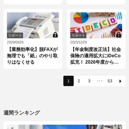
由とは？
リポート
リポート
2026/03/26
2025/12/29
【業務効率化】脱FAXが
【年金制度改正法】社会
無理でも「紙」のやり取
保険の適用拡大にiDeCo
りはなくせる
拡充！ 2026年度から始
まる5つの改正
1
2
3
･･･
53
週間ランキング