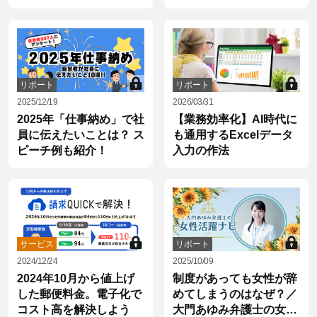
リポート
リポート
2025/12/19
2026/03/31
2025年「仕事納め」で社
【業務効率化】AI時代に
員に伝えたいことは？ ス
も通用するExcelデータ
ピーチ例も紹介！
入力の作法
サービス
リポート
2024/12/24
2025/10/09
2024年10月から値上げ
制度があっても女性が辞
した郵便料金。電子化で
めてしまうのはなぜ？／
コスト高を解決しよう
大門あゆみ弁護士の女性