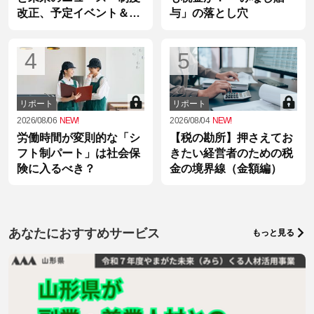
改正、予定イベント＆統
与」の落とし穴
計情報
4
5
リポート
リポート
2026/08/06
NEW!
2026/08/04
NEW!
労働時間が変則的な「シ
【税の勘所】押さえてお
フト制パート」は社会保
きたい経営者のための税
険に入るべき？
金の境界線（金額編）
あなたにおすすめサービス
もっと見る