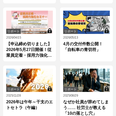
活躍ナビ（2）
リポート
リポート
2026/04/15
2026/05/13
【申込締め切りました】
4月の交付件数公開！
2026年5月27日開催！従
「自転車の青切符」
業員定着・採用力強化セ
ミナーの開催のご案内
リポート
リポート
2025/11/28
2025/08/29
2026年は午年～干支のエ
なぜか社員が辞めてしま
トセトラ（午編）
う…… 社労士が教える
「10の落とし穴」