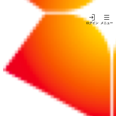
ログイン
メニュー
リポート
サービス
2025/09/04
2025/12/23
【開催終了】2025年11
山形県が経験豊富な副業
月5日開催！きらやか銀
プロ人材とのマッチング
行×GSX サイバーセキュ
を支援！やまがた未来
リティセミナーのご案内
（みら）くる人材活用事
業
リポート
リポート
2026/01/03
2025/12/12
【朝礼】2026年は「行動
退職する社員が備品を返
する人」になろう
さない……賃金や退職金
から控除してもいい？