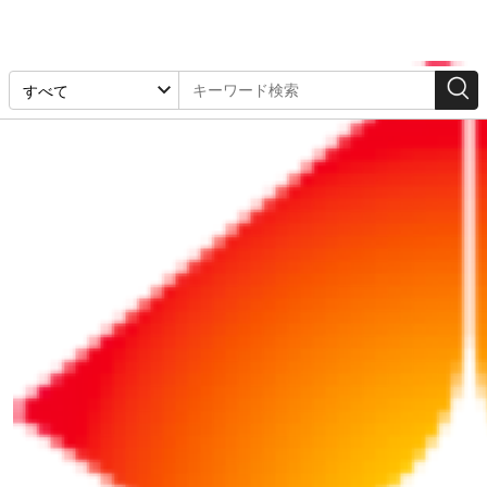
検索結果
1-32件 / 1668件
リポート
リポート
2026/07/31
NEW!
2025/01/10
社員のミスで会社に損害
【コスト削減の教科書
が……。 本人への賠償請
（7）】「福利厚生費」
求は可能？
の削減