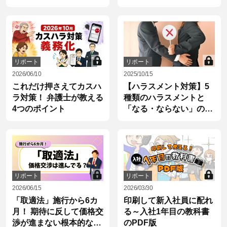
内
リポート
リポート
2026/06/10
2025/10/15
これだけ押さえてカスハ
【ハラスメント対策】5
ラ対策！ 弁護士が教える
種類のハラスメントと
4つのポイント
「なる・ならない」の境
界線
リポート
リポート
2026/06/15
2026/03/30
「取適法」施行から6カ
印刷して新入社員に配れ
月！ 期待に反して価格交
る～入社1年目の教科書
渉が進まない根本的な理
のPDF版