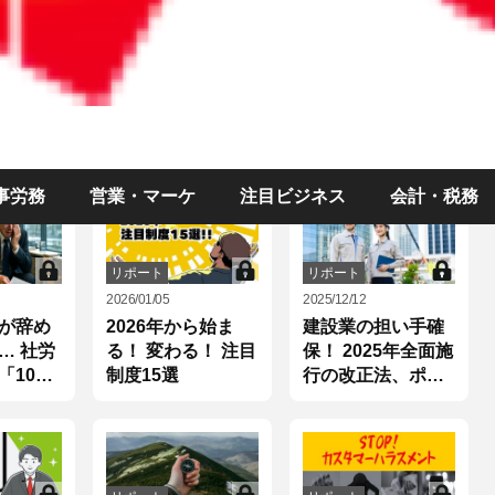
リポート
リポート
2026/04/15
2026/05/13
ても女
【申込締め切りま
4月の交付件数公
しまう
した】2026年5月
開！ 「自転車の青
／大門
27日開催！従業員
切符」
士の女
定着・採用力強化
事労務
営業・マーケ
注目ビジネス
会計・税務
（2）
セミナーの開催の
ご案内
リポート
リポート
2026/01/05
2025/12/12
が辞め
2026年から始ま
建設業の担い手確
… 社労
る！ 変わる！ 注目
保！ 2025年全面施
「10の
制度15選
行の改正法、ポイ
ントは3つ！