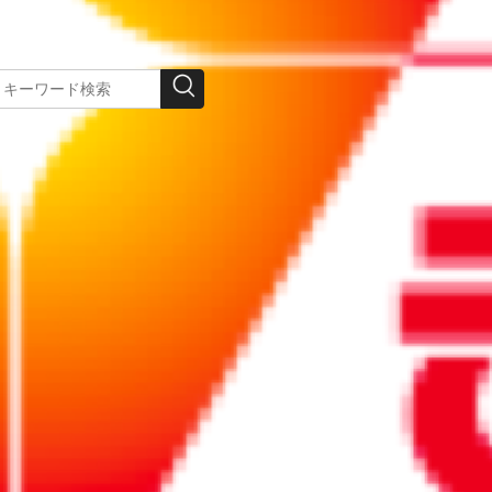
キュリティセミナ
（みら）くる人材
ーのご案内
活用事業
リポート
リポート
2026/02/12
2025/10/29
員が備
開催終了【参加無
大盛況だった
い……
料】3/10カスタマ
『食の魅力』発見
金から
ーハラスメント対
商談会2025 イベ
いい？
策セミナー「弁護
ントレポート き
士が教える従業員
らやか銀行のお客
を守る体制づく
さま5社へのインタ
り」オンライン
ビュー動画あり
13：00から。後日
リポート
リポート
アーカイブ視聴も
2025/12/19
2026/03/31
可能
けの助
2025年「仕事納
【業務効率化】AI
！ 支給
め」で社員に伝え
時代にも通用する
00万
たいことは？ スピ
Excelデータ入力の
ーチ例も紹介！
作法