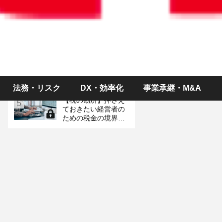
ス～制度改正、予定
イベント＆統計情報
お金のやり取りがな
3
くても税金が？ 「み
なし贈与」の落とし
穴
労働時間が変則的な
4
「シフト制パート」
は社会保険に入るべ
き？
法務・リスク
DX・効率化
事業承継・M&A
【税の勘所】押さえ
5
ておきたい経営者の
ための税金の境界線
（金額編）