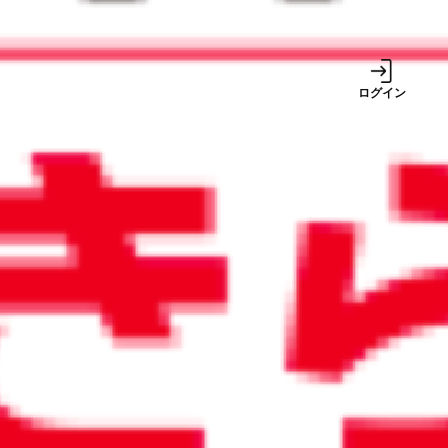
事業
ログイン
サービス
2024/12/24
2024年10月から値上げした郵便
料金。電子化でコスト高を解決
しよう
週間ランキング
1
巷で噂の税金対策は
本当に得をする？ 中
古車、社宅、出張手
当
【2026年8月号】ち
2
ょっと未来のニュー