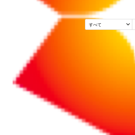
リポート
リポート
2026/01/03
2025/12/12
【朝礼】2026年は
退職する社
「行動する人」に
品を返さな
なろう
賃金や退職
控除しても
リポート
リポート
2025/12/11
2026/05/08
名言・迷言で振り
「建設業だ
返る2025年のでき
成金」6選
ごと
額は最大10
円？