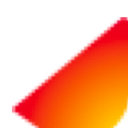
ホーム
検索結果
検索結果
リポート
リポート
2026/07/31
NEW!
2025/01/10
社員のミスで会社
【コスト削
に損害が……。 本
科書（7）
人への賠償請求は
厚生費」の
可能？