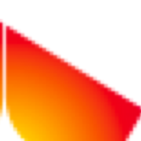
1-32件 / 1668件
リポート
サービス
2025/09/04
2025/12/23
減の教
【開催終了】2025
山形県が経験豊富
】「福利
年11月5日開催！
な副業プロ人材と
削減
きらやか銀行
のマッチングを支
×GSX サイバーセ
援！やまがた未来