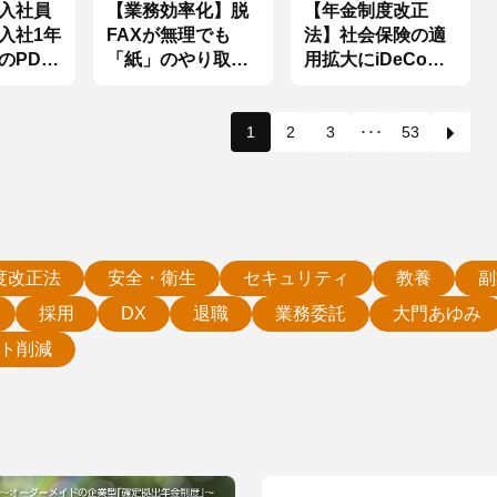
入社員
【業務効率化】脱
【年金制度改正
入社1年
FAXが無理でも
法】社会保険の適
のPDF
「紙」のやり取り
用拡大にiDeCo拡
はなくせる
充！ 2026年度から
始まる5つの改正
1
2
3
･･･
53
度改正法
安全・衛生
セキュリティ
教養
副
採用
DX
退職
業務委託
大門あゆみ
ト削減