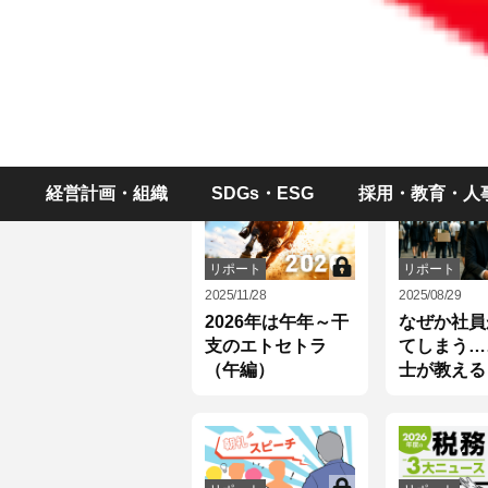
サービス
リポート
2024/12/24
2025/10/09
2024年10月から値
制度があっ
上げした郵便料
性が辞めて
金。電子化でコス
のはなぜ？
ト高を解決しよう
あゆみ弁護
経営計画・組織
SDGs・ESG
採用・教育・人
性活躍ナビ
リポート
リポート
2025/11/28
2025/08/29
2026年は午年～干
なぜか社員
支のエトセトラ
てしまう…
（午編）
士が教える
落とし穴」