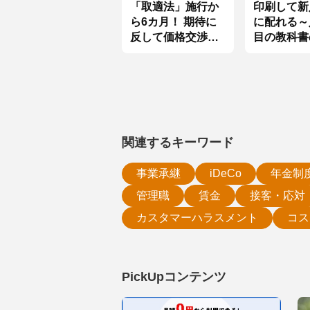
「取適法」施行か
印刷して新
ら6カ月！ 期待に
に配れる～
反して価格交渉が
目の教科書
進まない根本的な
版
理由とは？
関連するキーワード
事業承継
iDeCo
年金制
管理職
賃金
接客・応対
カスタマーハラスメント
コス
PickUpコンテンツ