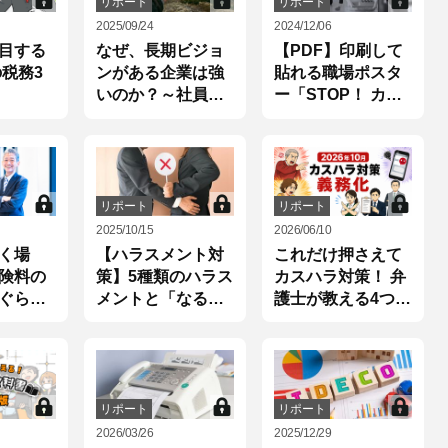
リポート
リポート
2025/09/24
2024/12/06
目する
なぜ、長期ビジョ
【PDF】印刷して
の税務3
ンがある企業は強
貼れる職場ポスタ
いのか？～社員と
ー「STOP！ カス
共有する目指すべ
タマーハラスメン
き10年後の姿
ト」
リポート
リポート
2025/10/15
2026/06/10
く場
【ハラスメント対
これだけ押さえて
険料の
策】5種類のハラス
カスハラ対策！ 弁
ぐら
メントと「なる・
護士が教える4つの
ならない」の境界
ポイント
線
リポート
リポート
2026/03/26
2025/12/29