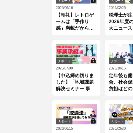
リポート
リポート
2025/06/16
2026/02/25
【朝礼】レトロゲ
税理士が注
ームは「手作り
2026年度
感」満載だからこ
大ニュース
そホッとする
リポート
リポート
2026/07/09
2025/10/15
【申込締め切りま
定年後も働
した】「地域課題
合、社会保
解決セミナー 事業
負担はどの
承継編」開催のご
い？
案内
リポート
リポート
2026/06/15
2026/03/30