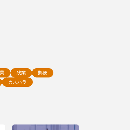
業
残業
郵便
カスハラ