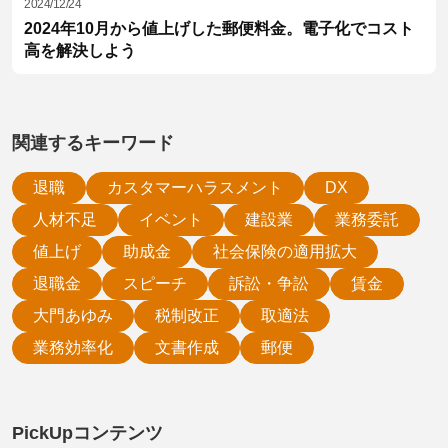
2024/12/24
2024年10月から値上げした郵便料金。電子化でコスト
高を解決しよう
関連するキーワード
退職
カスタマーハラスメント
DX
人材不足
イベント
建設業
業務委託
値上げ
助成金
社会保険の適用拡大
退職金
スピーチ
訴訟・争訟
賃金
大門あゆみ
税制改正
取適法
業務効率化
文書作成
郵便
PickUpコンテンツ