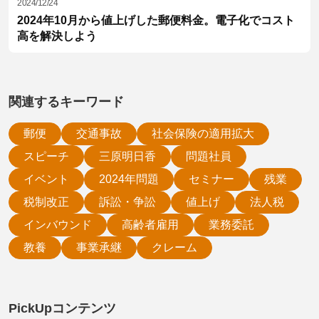
2024/12/24
2024年10月から値上げした郵便料金。電子化でコスト
高を解決しよう
関連するキーワード
郵便
交通事故
社会保険の適用拡大
スピーチ
三原明日香
問題社員
イベント
2024年問題
セミナー
残業
税制改正
訴訟・争訟
値上げ
法人税
インバウンド
高齢者雇用
業務委託
教養
事業承継
クレーム
PickUpコンテンツ