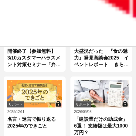
リポート
リポート
2026/02/12
2025/10/29
開催終了【参加無料】
大盛況だった 『食の魅
3/10カスタマーハラスメ
力』発見商談会2025 イ
ント対策セミナー「弁護
ベントレポート きらや
士が教える従業員を守る
か銀行のお客さま5社へ
体制づくり」オンライン
のインタビュー動画あり
13：00から。後日アーカ
イブ視聴も可能
リポート
リポート
2025/12/11
2026/05/08
名言・迷言で振り返る
「建設業だけの助成金」
2025年のできごと
6選！ 支給額は最大1000
万円？