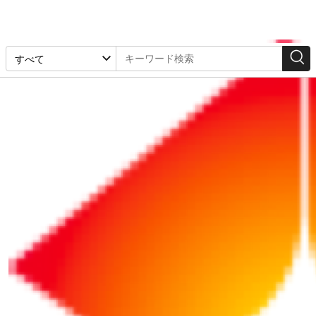
検索結果
1-32件 / 1668件
リポート
リポート
2026/07/31
NEW!
2025/01/10
社員のミスで会社に損害
【コスト削減の教科書
が……。 本人への賠償請
（7）】「福利厚生費」
求は可能？
の削減