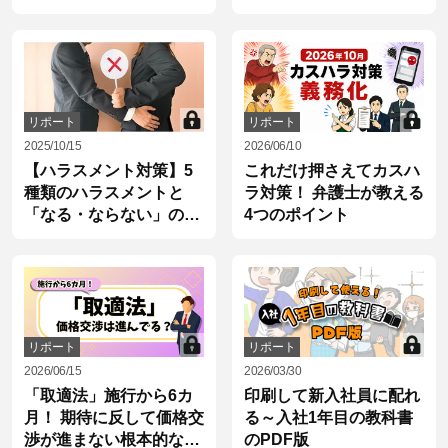
内
リポート
リポート
2025/10/15
2026/06/10
【ハラスメント対策】5
これだけ押さえてカスハ
種類のハラスメントと
ラ対策！ 弁護士が教える
「なる・ならない」の境
4つのポイント
界線
リポート
リポート
2026/06/15
2026/03/30
「取適法」施行から6カ
印刷して新入社員に配れ
月！ 期待に反して価格交
る～入社1年目の教科書
渉が進まない根本的な理
のPDF版