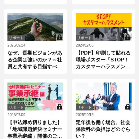
リポート
リポート
2025/09/24
2024/12/06
なぜ、長期ビジョンがあ
【PDF】印刷して貼れる
る企業は強いのか？～社
職場ポスター「STOP！
員と共有する目指すべき
カスタマーハラスメン
10年後の姿
ト」
リポート
リポート
2026/07/09
2025/10/15
【申込締め切りました】
定年後も働く場合、社会
「地域課題解決セミナー
保険料の負担はどのぐら
事業承継編」開催のご案
い？