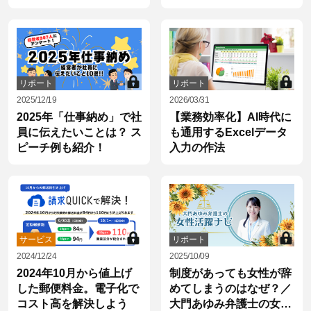
リポート
リポート
2025/12/19
2026/03/31
2025年「仕事納め」で社
【業務効率化】AI時代に
員に伝えたいことは？ ス
も通用するExcelデータ
ピーチ例も紹介！
入力の作法
サービス
リポート
2024/12/24
2025/10/09
2024年10月から値上げ
制度があっても女性が辞
した郵便料金。電子化で
めてしまうのはなぜ？／
コスト高を解決しよう
大門あゆみ弁護士の女性