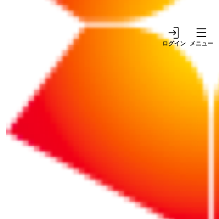
ログイン
メニュー
リポート
サービス
2025/09/04
2025/12/23
【開催終了】2025年11
山形県が経験豊富な副業
月5日開催！きらやか銀
プロ人材とのマッチング
行×GSX サイバーセキュ
を支援！やまがた未来
リティセミナーのご案内
（みら）くる人材活用事
業
リポート
リポート
2026/01/03
2025/12/12
【朝礼】2026年は「行動
退職する社員が備品を返
する人」になろう
さない……賃金や退職金
から控除してもいい？