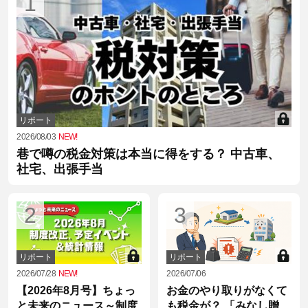
1
リポート
2026/08/03
NEW!
巷で噂の税金対策は本当に得をする？ 中古車、
社宅、出張手当
2
3
リポート
リポート
2026/07/28
NEW!
2026/07/06
【2026年8月号】ちょっ
お金のやり取りがなくて
と未来のニュース～制度
も税金が？ 「みなし贈