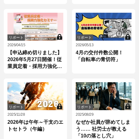
活躍ナビ（2）
リポート
リポート
2026/04/15
2026/05/13
【申込締め切りました】
4月の交付件数公開！
2026年5月27日開催！従
「自転車の青切符」
業員定着・採用力強化セ
ミナーの開催のご案内
リポート
リポート
2025/11/28
2025/08/29
2026年は午年～干支のエ
なぜか社員が辞めてしま
トセトラ（午編）
う…… 社労士が教える
「10の落とし穴」