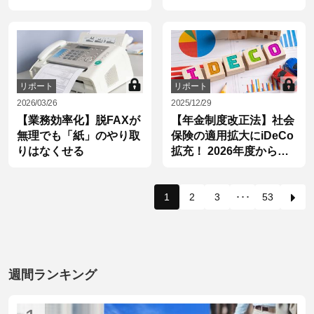
由とは？
リポート
リポート
2026/03/26
2025/12/29
【業務効率化】脱FAXが
【年金制度改正法】社会
無理でも「紙」のやり取
保険の適用拡大にiDeCo
りはなくせる
拡充！ 2026年度から始
まる5つの改正
1
2
3
･･･
53
週間ランキング