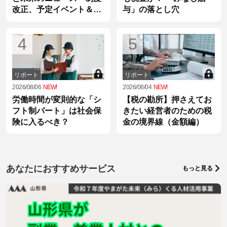
改正、予定イベント＆統
与」の落とし穴
計情報
4
5
リポート
リポート
2026/08/06
NEW!
2026/08/04
NEW!
労働時間が変則的な「シ
【税の勘所】押さえてお
フト制パート」は社会保
きたい経営者のための税
険に入るべき？
金の境界線（金額編）
あなたにおすすめサービス
もっと見る