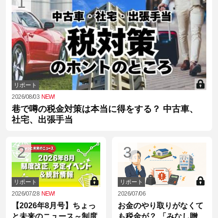
1
リポート
2026/08/03
NEW!
巷で噂の税金対策は本当に得をする？ 中古車、
社宅、出張手当
2
3
リポート
リポート
2026/07/28
NEW!
2026/07/06
【2026年8月号】ちょっ
お金のやり取りがなくて
と未来のニュース～制度
も税金が？ 「みなし贈