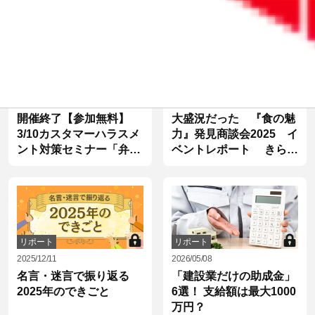
リポート
リポート
2026/02/12
2025/10/29
開催終了【参加無料】
大盛況だった 『食の魅
3/10カスタマーハラスメ
力』発見商談会2025 イ
ント対策セミナー「弁護
ベントレポート きらや
士が教える従業員を守る
か銀行のお客さま5社へ
体制づくり」オンライン
のインタビュー動画あり
13：00から。後日アーカ
イブ視聴も可能
リポート
リポート
2025/12/11
2026/05/08
名言・迷言で振り返る
「建設業だけの助成金」
2025年のできごと
6選！ 支給額は最大1000
万円？