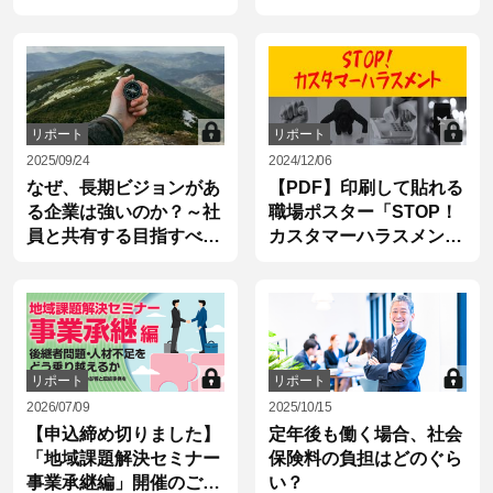
リポート
リポート
2025/09/24
2024/12/06
なぜ、長期ビジョンがあ
【PDF】印刷して貼れる
る企業は強いのか？～社
職場ポスター「STOP！
員と共有する目指すべき
カスタマーハラスメン
10年後の姿
ト」
リポート
リポート
2026/07/09
2025/10/15
【申込締め切りました】
定年後も働く場合、社会
「地域課題解決セミナー
保険料の負担はどのぐら
事業承継編」開催のご案
い？