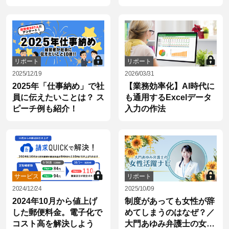
リポート
リポート
2025/12/19
2026/03/31
2025年「仕事納め」で社
【業務効率化】AI時代に
員に伝えたいことは？ ス
も通用するExcelデータ
ピーチ例も紹介！
入力の作法
サービス
リポート
2024/12/24
2025/10/09
2024年10月から値上げ
制度があっても女性が辞
した郵便料金。電子化で
めてしまうのはなぜ？／
コスト高を解決しよう
大門あゆみ弁護士の女性