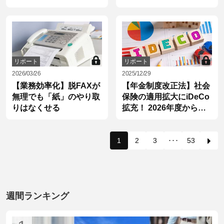
由とは？
リポート
リポート
2026/03/26
2025/12/29
【業務効率化】脱FAXが
【年金制度改正法】社会
無理でも「紙」のやり取
保険の適用拡大にiDeCo
りはなくせる
拡充！ 2026年度から始
まる5つの改正
1
2
3
･･･
53
週間ランキング