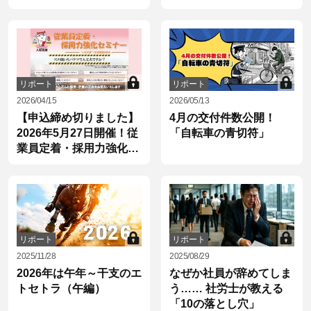
活躍ナビ（2）
リポート
リポート
2026/04/15
2026/05/13
【申込締め切りました】
4月の交付件数公開！
2026年5月27日開催！従
「自転車の青切符」
業員定着・採用力強化セ
ミナーの開催のご案内
リポート
リポート
2025/11/28
2025/08/29
2026年は午年～干支のエ
なぜか社員が辞めてしま
トセトラ（午編）
う…… 社労士が教える
「10の落とし穴」