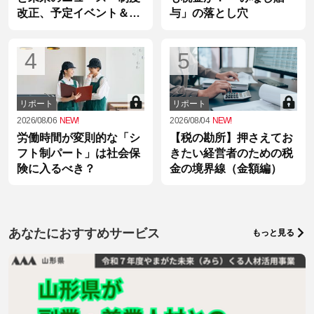
改正、予定イベント＆統
与」の落とし穴
計情報
4
5
リポート
リポート
2026/08/06
NEW!
2026/08/04
NEW!
労働時間が変則的な「シ
【税の勘所】押さえてお
フト制パート」は社会保
きたい経営者のための税
険に入るべき？
金の境界線（金額編）
あなたにおすすめサービス
もっと見る