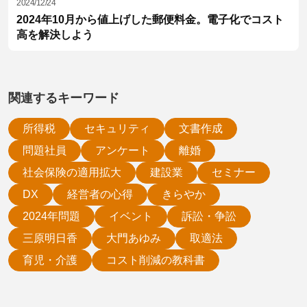
2024/12/24
2024年10月から値上げした郵便料金。電子化でコスト
高を解決しよう
関連するキーワード
所得税
セキュリティ
文書作成
問題社員
アンケート
離婚
社会保険の適用拡大
建設業
セミナー
DX
経営者の心得
きらやか
2024年問題
イベント
訴訟・争訟
三原明日香
大門あゆみ
取適法
育児・介護
コスト削減の教科書