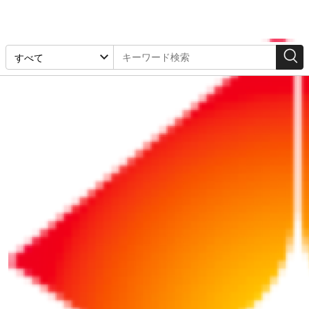
検索結果
1-32件 / 1668件
リポート
リポート
2026/07/31
NEW!
2025/01/10
社員のミスで会社に損害
【コスト削減の教科書
が……。 本人への賠償請
（7）】「福利厚生費」
求は可能？
の削減