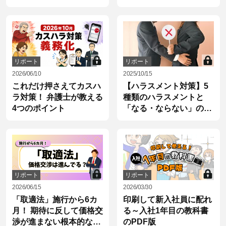
内
リポート
リポート
2026/06/10
2025/10/15
これだけ押さえてカスハ
【ハラスメント対策】5
ラ対策！ 弁護士が教える
種類のハラスメントと
4つのポイント
「なる・ならない」の境
界線
リポート
リポート
2026/06/15
2026/03/30
「取適法」施行から6カ
印刷して新入社員に配れ
月！ 期待に反して価格交
る～入社1年目の教科書
渉が進まない根本的な理
のPDF版