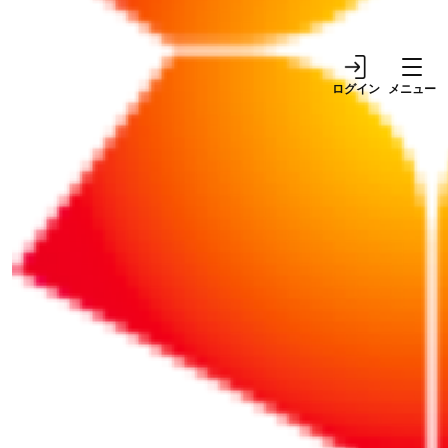
ログイン
メニュー
リポート
サービス
2025/09/04
2025/12/23
【開催終了】2025年11
山形県が経験豊富な副業
月5日開催！きらやか銀
プロ人材とのマッチング
行×GSX サイバーセキュ
を支援！やまがた未来
リティセミナーのご案内
（みら）くる人材活用事
業
リポート
リポート
2026/01/03
2025/12/12
【朝礼】2026年は「行動
退職する社員が備品を返
する人」になろう
さない……賃金や退職金
から控除してもいい？