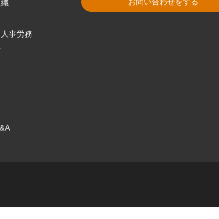
お問い合わせをする
組織
・人事労務
ケ
ス
ク
&A