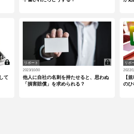
リポート
リポ
2023/10/30
2022/1
して
他人に自社の名刺を持たせると、思わぬ
【規
「損害賠償」を求められる？
のひ