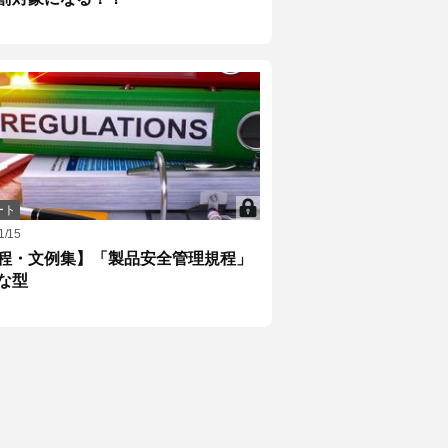
ート
1/15
程・文例集】「製品安全管理規程」
な型