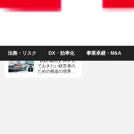
ス～制度改正、予定
イベント＆統計情報
お金のやり取りがな
3
くても税金が？ 「み
なし贈与」の落とし
穴
労働時間が変則的な
4
「シフト制パート」
は社会保険に入るべ
き？
法務・リスク
DX・効率化
事業承継・M&A
【税の勘所】押さえ
5
ておきたい経営者の
ための税金の境界線
（金額編）