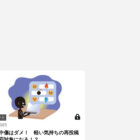
ート
3/25
中傷はダメ！ 軽い気持ちの再投稿
罰対象になる！？