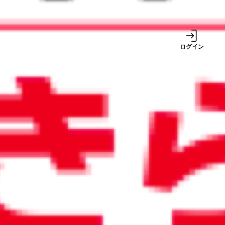
事業
ログイン
サービス
2024/12/24
2024年10月から値上げした郵便
料金。電子化でコスト高を解決
しよう
週間ランキング
1
巷で噂の税金対策は
本当に得をする？ 中
古車、社宅、出張手
当
【2026年8月号】ち
2
ょっと未来のニュー