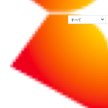
法務・リスク
2020/11/02
PL法（製造物責任
が留意すべきこと
民法改正に伴う消滅時効の改正な
正の概要と製造業者や輸入業者
続きをお読