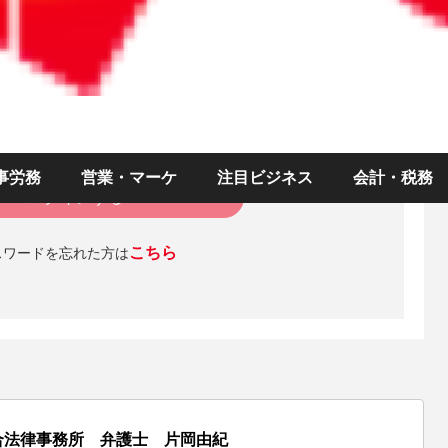
）
ド
ログインを維持する
事労務
営業・マーケ
注目ビジネス
会計・税務
ログインする
こちら
スワードを忘れた方は
合法律事務所 弁護士 片岡由紀