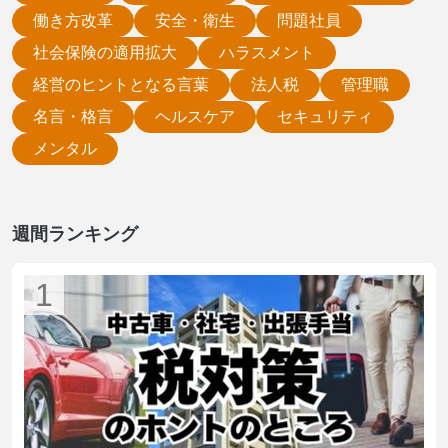
働き方改革
安全・衛生
問題社員
社会保険の適用拡大
ハラスメント
経営のヒントとなる言葉
法人税
管理職
名言・格言
ヘルスケア
セキュリティ
メンタル
週間ランキング
1