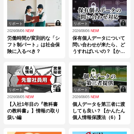
リポート
リポート
2026/08/06
NEW!
2026/08/06
NEW!
労働時間が変則的な「シ
保有個人データについて
フト制パート」は社会保
問い合わせが来たら、ど
険に入るべき？
うすればいいの？【かん
たん個人情報保護法
（7）】
リポート
リポート
2026/08/05
NEW!
2026/08/05
NEW!
【入社1年目の『教科書
個人データを第三者に渡
の教科書』】情報の取り
しても良い？【かんたん
扱い編
個人情報保護法（6）】