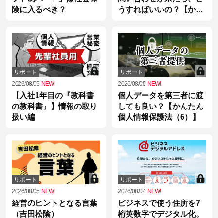
険に入るべき？
うすればいいの？【かん
たん個人情報保護法
（7）】
リポート
リポート
2026/08/05
NEW!
2026/08/05
NEW!
【入社1年目の『教科書
個人データを第三者に渡
の教科書』】情報の取り
しても良い？【かんたん
扱い編
個人情報保護法（6）】
リポート
リポート
2026/08/05
NEW!
2026/08/04
NEW!
経営のヒントとなる言葉
ビジネスで使う住所を7
（吉田松陰）
桁英数字でデジタル化。