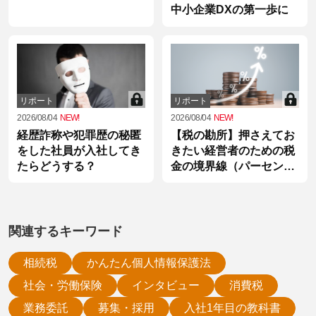
中小企業DXの第一歩に
リポート
リポート
2026/08/04
NEW!
2026/08/04
NEW!
経歴詐称や犯罪歴の秘匿
【税の勘所】押さえてお
をした社員が入社してき
きたい経営者のための税
たらどうする？
金の境界線（パーセンテ
ージ編）
関連するキーワード
相続税
かんたん個人情報保護法
社会・労働保険
インタビュー
消費税
業務委託
募集・採用
入社1年目の教科書