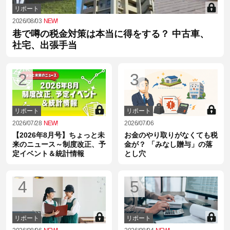
リポート
2026/08/03
NEW!
巷で噂の税金対策は本当に得をする？ 中古車、
社宅、出張手当
2
3
リポート
リポート
2026/07/28
NEW!
2026/07/06
【2026年8月号】ちょっと未
お金のやり取りがなくても税
来のニュース～制度改正、予
金が？ 「みなし贈与」の落
定イベント＆統計情報
とし穴
4
5
リポート
リポート