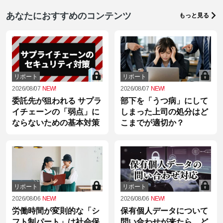
あなたにおすすめのコンテンツ
もっと見る
リポート
リポート
2026/08/07
NEW!
2026/08/07
NEW!
委託先が狙われる サプラ
部下を「うつ病」にして
イチェーンの「弱点」に
しまった上司の処分はど
ならないための基本対策
こまでが適切か？
リポート
リポート
2026/08/06
NEW!
2026/08/06
NEW!
労働時間が変則的な「シ
保有個人データについて
フト制パート」は社会保
問い合わせが来たら、ど