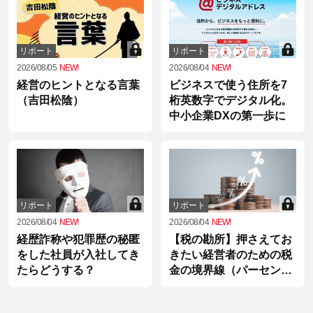
リポート
リポート
2026/08/05
NEW!
2026/08/04
NEW!
経営のヒントとなる言葉
ビジネスで使う住所を7
（吉田松陰）
桁英数字でデジタル化。
中小企業DXの第一歩に
リポート
リポート
2026/08/04
NEW!
2026/08/04
NEW!
経歴詐称や犯罪歴の秘匿
【税の勘所】押さえてお
をした社員が入社してき
きたい経営者のための税
たらどうする？
金の境界線（パーセンテ
ージ編）