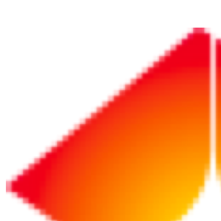
「きらやか情報ステーション」のご利
用に当たって
動作環境について
本サイトでは、下記の環境を推奨しています。推奨環境以外の環境
でご利用いただいた場合、画面表示に若干の差異、もしくは正常に
動作しない等の現象が生じる場合があります。
対象OS： Windows11
対象ブラウザ： Microsoft Edge, Apple Safari, Google Chromeの最
新版
きらやか情報ステーションでは会員の皆さまに快適にご利用いただ
くために、ブラウザのCookie機能を使用しています。Cookieを有効