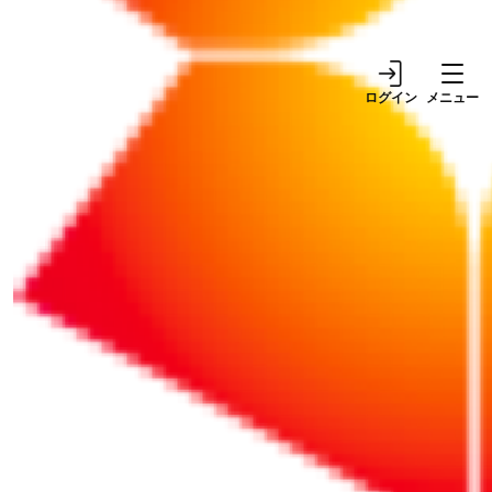
にしてご利用ください。
なお、通常は有効になっています。
著作権について
ログイン
メニュー
本サイトに掲載されている個々の情報（文字、写真、イラスト等）
は、著作権の対象となっています。また、本サイト全体も編集著作
物として、著作権の対象となっています。 本サイトの内容の全部ま
たは一部について、無断で転載、引用、複製等を行うことは一切で
きません。 転載などに関するお問い合わせは、「
お問い合わせをす
る
」よりお願いいたします。
ホームに戻る