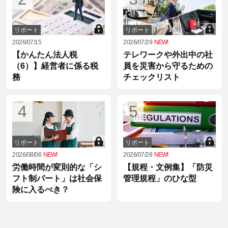
リポート
リポート
2026/07/15
2026/07/29
NEW!
【かんたん法人税
テレワークや外出中の社
（6）】経営者に係る税
員を災害から守るための
務
チェックリスト
4
5
リポート
リポート
2026/08/06
NEW!
2026/07/28
NEW!
労働時間が変則的な「シ
【規程・文例集】「防災
フト制パート」は社会保
管理規程」のひな型
険に入るべき？