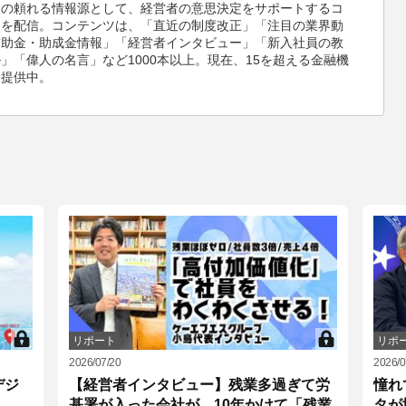
業の頼れる情報源として、経営者の意思決定をサポートするコ
ツを配信。コンテンツは、「直近の制度改正」「注目の業界動
補助金・助成金情報」「経営者インタビュー」「新入社員の教
」「偉人の名言」など1000本以上。現在、15を超える金融機
報提供中。
リポート
リポ
2026/07/20
2026/0
デジ
【経営者インタビュー】残業多過ぎて労
憧れ
基署が入った会社が、10年かけて「残業
タが