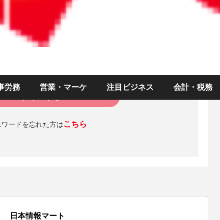
）
ド
ログインを維持する
事労務
営業・マーケ
注目ビジネス
会計・税務
ログインする
こちら
スワードを忘れた方は
日本情報マート