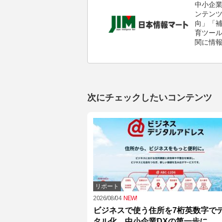
中小企
ンテン
向」「
育ツール
関に情
次にチェックしたいコンテンツ
リポート
2026/08/04
NEW!
ビジネスで使う住所を7桁英数字で
タル化。中小企業DXの第一歩に