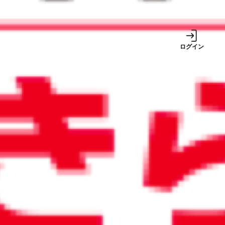
事業
ログイン
サービス
2024/12/24
2024年10月から値上げした郵便
料金。電子化でコスト高を解決
しよう
週間ランキング
1
巷で噂の税金対策は
本当に得をする？ 中
古車、社宅、出張手
当
【2026年8月号】ち
2
ょっと未来のニュー