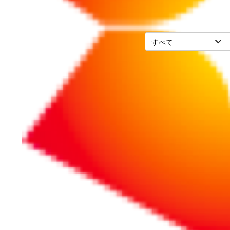
SDGs・ESG
2022/09/01
開発途上国での取
ド」実践7カ条
東南アジアの100以上の企業
表2人に、開発途上国の企業と
続きをお読