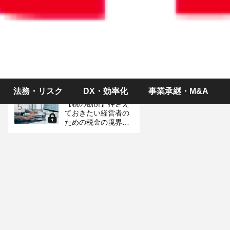
ス～制度改正、予定
イベント＆統計情報
お金のやり取りがな
3
くても税金が？ 「み
なし贈与」の落とし
穴
労働時間が変則的な
4
「シフト制パート」
は社会保険に入るべ
き？
法務・リスク
DX・効率化
事業承継・M&A
【税の勘所】押さえ
5
ておきたい経営者の
ための税金の境界線
（金額編）