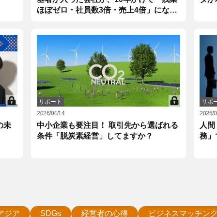
ほぼゼロ・社員数3倍・売上4倍」になっ
た理由
リポート
リポ
2026/04/14
2026/0
の未
中小企業も要注目！ 取引先から選ばれる
人間
条件「脱炭素経営」してますか？
務」
アジア
SDGs
経営者の心得
ビジネスマッチン