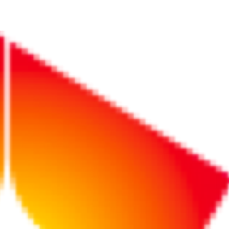
途上国での取引を円滑にする「オープンマインド」実践7カ条