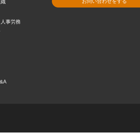
お問い合わせをする
組織
・人事労務
ケ
ス
ク
&A