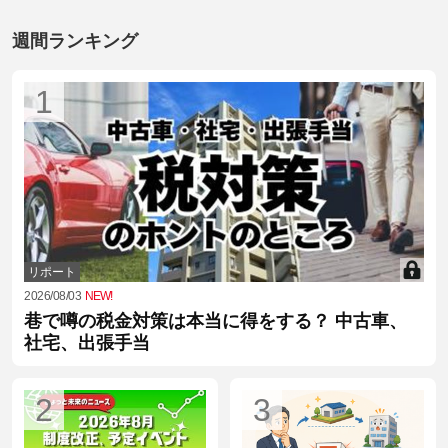
週間ランキング
1
リポート
2026/08/03
NEW!
巷で噂の税金対策は本当に得をする？ 中古車、
社宅、出張手当
2
3