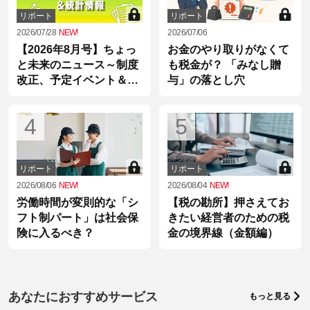
リポート
リポート
2026/07/28
NEW!
2026/07/06
【2026年8月号】ちょっ
お金のやり取りがなくて
と未来のニュース～制度
も税金が？ 「みなし贈
改正、予定イベント＆統
与」の落とし穴
計情報
4
5
リポート
リポート
2026/08/06
NEW!
2026/08/04
NEW!
労働時間が変則的な「シ
【税の勘所】押さえてお
フト制パート」は社会保
きたい経営者のための税
険に入るべき？
金の境界線（金額編）
あなたにおすすめサービス
もっと見る