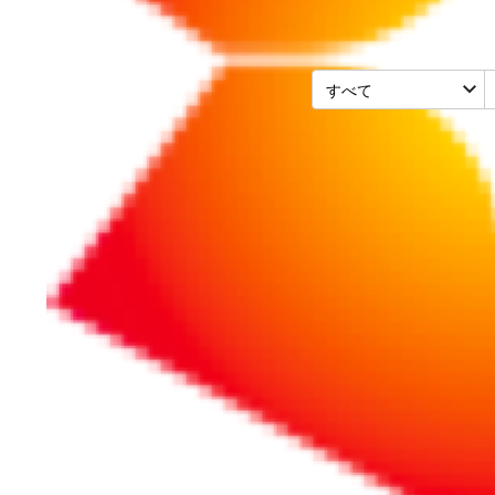
営業・マーケ
2025/04/17
受験生のハートに
「屋外広告」とは
受験生のハートに刺さった「剥
けた想いをインタビュー！ほか
ます。