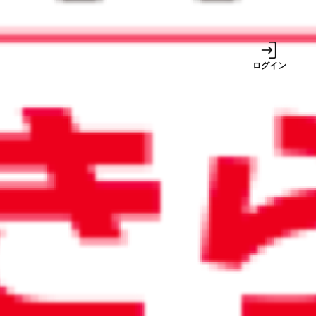
事業
ログイン
サービス
2024/12/24
2024年10月から値上げした郵便
料金。電子化でコスト高を解決
しよう
週間ランキング
1
巷で噂の税金対策は
本当に得をする？ 中
古車、社宅、出張手
当
【2026年8月号】ち
2
ょっと未来のニュー