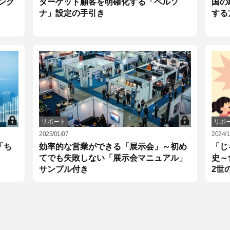
ング
ターゲット顧客を明確化する「ペルソ
国の
ナ」設定の手引き
する
リポート
リポ
2025/01/07
2024/1
「ち
効率的な営業ができる「展示会」～初め
「じ
てでも失敗しない「展示会マニュアル」
史～
サンプル付き
2世