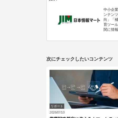
中小企
ンテン
向」「
育ツール
関に情
次にチェックしたいコンテンツ
リポート
2026/07/10