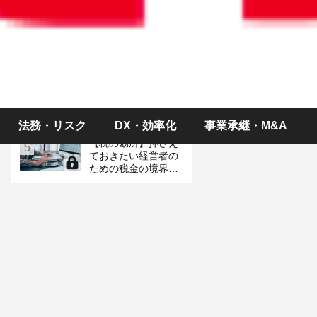
ス～制度改正、予定
イベント＆統計情報
お金のやり取りがな
3
くても税金が？ 「み
なし贈与」の落とし
穴
労働時間が変則的な
4
「シフト制パート」
は社会保険に入るべ
き？
法務・リスク
DX・効率化
事業承継・M&A
【税の勘所】押さえ
5
ておきたい経営者の
ための税金の境界線
（金額編）