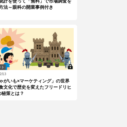
統計を使って「無料」で市場調査を
方法～眼科の開業事例付き
ート
2/13
ゃがいも×マーケティング」の世界
食文化で歴史を変えたフリードリヒ
の秘策とは？