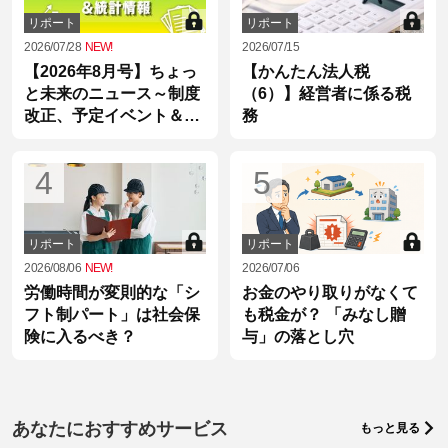
リポート
リポート
2026/07/28
NEW!
2026/07/15
【2026年8月号】ちょっ
【かんたん法人税
と未来のニュース～制度
（6）】経営者に係る税
改正、予定イベント＆統
務
計情報
4
5
リポート
リポート
2026/08/06
NEW!
2026/07/06
労働時間が変則的な「シ
お金のやり取りがなくて
フト制パート」は社会保
も税金が？ 「みなし贈
険に入るべき？
与」の落とし穴
あなたにおすすめサービス
もっと見る