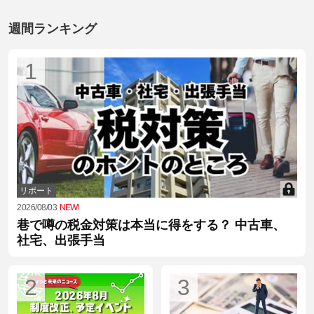
週間ランキング
1
リポート
2026/08/03
NEW!
巷で噂の税金対策は本当に得をする？ 中古車、
社宅、出張手当
2
3