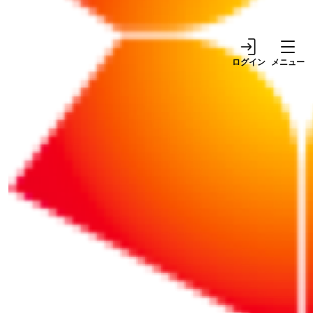
は「15分の空白」から生まれる
ログイン
メニュー
余白を作ることは、単なる怠慢や無責任な引き伸
ばしではありません。手が空いたら休もうでは、
一生空白は生まれません。物理的に空白を確保す
る心がけも必要…
続きをお読みになるにはログインが必要です。
ID（メールアドレス）
パスワード