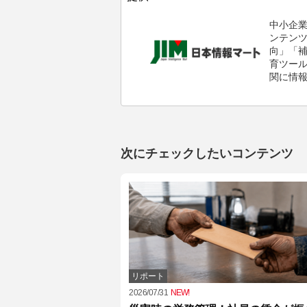
中小企
ンテン
向」「
育ツール
関に情
次にチェックしたいコンテンツ
リポート
2026/07/31
NEW!