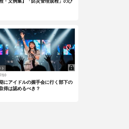
程・文例集】「防災管理規程」のひ
ート
7/10
期にアイドルの握手会に行く部下の
取得は認めるべき？