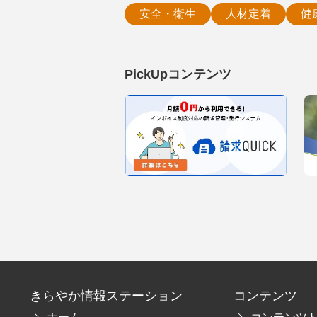
安全・衛生
人材定着
健
PickUpコンテンツ
きらやか情報ステーション
コンテンツ