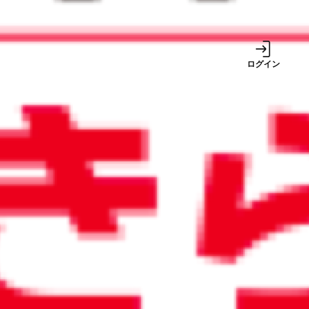
事業
ログイン
サービス
2024/12/24
2024年10月から値上げした郵便
料金。電子化でコスト高を解決
しよう
週間ランキング
1
【2026年8月号】ち
ょっと未来のニュー
ス～制度改正、予定
イベント＆統計情報
【かんたん法人税
2
（6）】経営者に係る