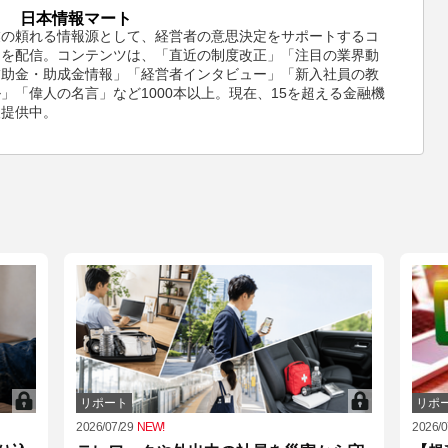
日本情報マート
業の頼れる情報源として、経営者の意思決定をサポートするコ
ツを配信。コンテンツは、「直近の制度改正」「注目の業界動
補助金・助成金情報」「経営者インタビュー」「新入社員の教
」「偉人の名言」など1000本以上。現在、15を超える金融機
報提供中。
リポート
リポ
2026/07/29
NEW!
2026/0