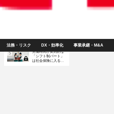
税務
テレワークや外出中
3
の社員を災害から守
るためのチェックリ
スト
【規程・文例集】
4
「防災管理規程」の
ひな型
法務・リスク
DX・効率化
事業承継・M&A
労働時間が変則的な
5
「シフト制パート」
は社会保険に入るべ
き？