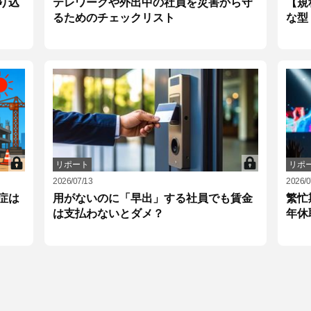
り込
テレワークや外出中の社員を災害から守
【規
るためのチェックリスト
な型
リポート
リポ
2026/07/13
2026/0
症は
用がないのに「早出」する社員でも賃金
繁忙
は支払わないとダメ？
年休