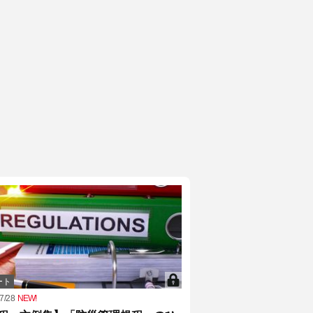
ート
7/28
NEW!