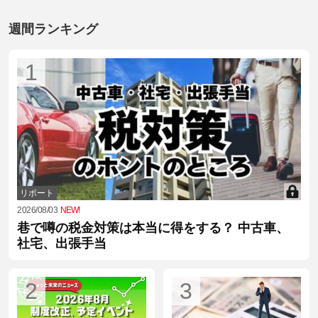
週間ランキング
1
リポート
2026/08/03
NEW!
巷で噂の税金対策は本当に得をする？ 中古車、
社宅、出張手当
2
3