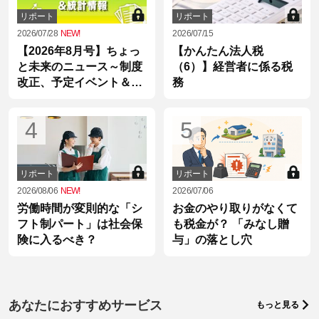
リポート
リポート
2026/07/28
NEW!
2026/07/15
【2026年8月号】ちょっ
【かんたん法人税
と未来のニュース～制度
（6）】経営者に係る税
改正、予定イベント＆統
務
計情報
4
5
リポート
リポート
2026/08/06
NEW!
2026/07/06
労働時間が変則的な「シ
お金のやり取りがなくて
フト制パート」は社会保
も税金が？ 「みなし贈
険に入るべき？
与」の落とし穴
あなたにおすすめサービス
もっと見る