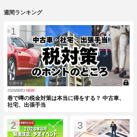
週間ランキング
1
リポート
2026/08/03
NEW!
巷で噂の税金対策は本当に得をする？ 中古車、
社宅、出張手当
2
3