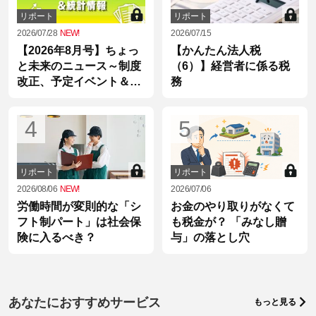
リポート
リポート
2026/07/28
NEW!
2026/07/15
【2026年8月号】ちょっ
【かんたん法人税
と未来のニュース～制度
（6）】経営者に係る税
改正、予定イベント＆統
務
計情報
4
5
リポート
リポート
2026/08/06
NEW!
2026/07/06
労働時間が変則的な「シ
お金のやり取りがなくて
フト制パート」は社会保
も税金が？ 「みなし贈
険に入るべき？
与」の落とし穴
あなたにおすすめサービス
もっと見る