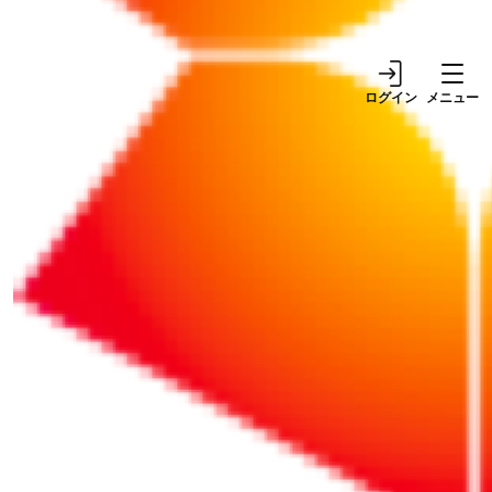
一）
ログイン
メニュー
「順逆は人自ら造る境遇なり」（＊）
出所：「渋沢百訓 論語・人生・経営」（角川学
芸出版）
冒頭の言葉は、
「『順境』『逆境』という境遇は、自身の心
掛けと努力によって作られる」
ということを表しています。