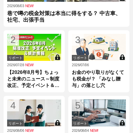
2026/08/03
NEW!
巷で噂の税金対策は本当に得をする？ 中古車、
社宅、出張手当
2
3
リポート
リポート
2026/07/28
NEW!
2026/07/06
【2026年8月号】ちょっ
お金のやり取りがなくて
と未来のニュース～制度
も税金が？ 「みなし贈
改正、予定イベント＆統
与」の落とし穴
計情報
4
5
リポート
リポート
2026/08/06
NEW!
2026/08/04
NEW!