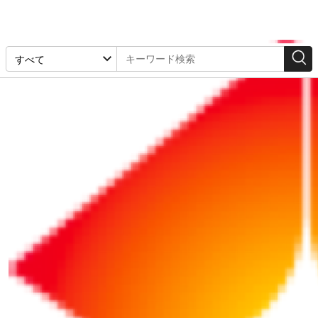
「工程管理」の検索結果
1-6件 / 6件
リポート
リポート
2025/02/11
2025/08/01
【業務効率化】PERT図
スケジュール管理を阻む
を作成してプロジェクト
「先延ばし癖」を改善
の状況を「見える化」し