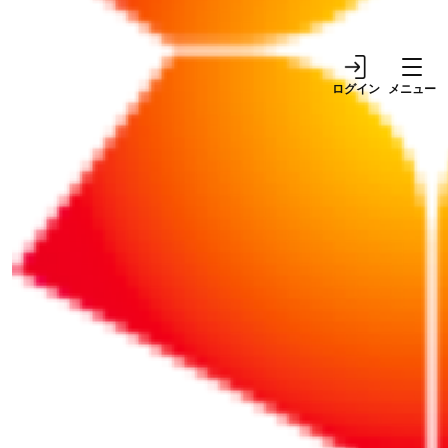
よう
ログイン
メニュー
リポート
リポート
2025/02/14
2025/02/18
【業務効率化】業務マニ
【業務効率化】業務マニ
ュアルの作成はマニュア
ュアル運用を成功させる
ル化しやすい業務から進
秘訣は「経営者の思い」
める
を共有すること
リポート
リポート
2021/10/27
2020/07/24
事務管理部門の生産性が
実践的な業務改善に使え
向上しない22の理由と対
る5S活用法
策