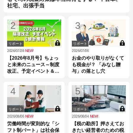
社宅、出張手当
2
3
リポート
リポート
2026/07/28
NEW!
2026/07/06
【2026年8月号】ちょっ
お金のやり取りがなくて
と未来のニュース～制度
も税金が？ 「みなし贈
改正、予定イベント＆統
与」の落とし穴
計情報
4
5
リポート
リポート
2026/08/06
NEW!
2026/08/04
NEW!
労働時間が変則的な「シ
【税の勘所】押さえてお
フト制パート」は社会保
きたい経営者のための税