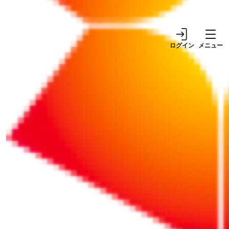
ックリスト付き）
ログイン
メニュー
リポート
リポート
2026/07/20
2026/08/04
NEW!
中小企業の株式に増税？
【税の勘所】押さえてお
60年ぶりに改正議論が始
きたい経営者のための税
まった非上場株の相続税
金の境界線（金額編）
評価
リポート
リポート
2026/08/04
NEW!
2025/11/12
【税の勘所】押さえてお
【税の勘所】押さえてお
きたい経営者のための税
きたい税金の「期間」
金の境界線（パーセンテ