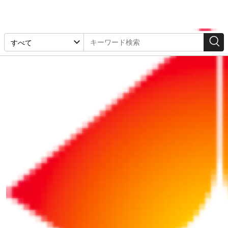
「相続税」の検索結果
1-10件 / 10件
リポート
リポート
2026/05/01
2026/07/03
【事業承継】贈与税・相
相続人を悩ませる資料収
続税が猶予・免除される
集に備える！ 16種類の
「事業承継税制」
「相続資料」一覧 （チェ