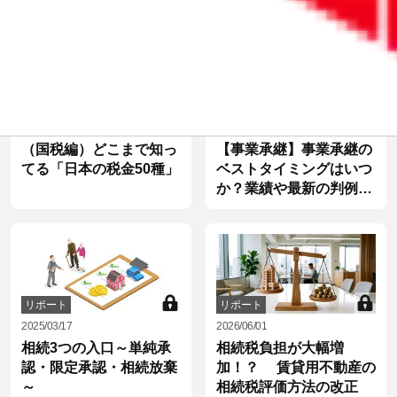
ージ編）
リポート
リポート
2025/12/18
2025/09/10
（国税編）どこまで知っ
【事業承継】事業承継の
てる「日本の税金50種」
ベストタイミングはいつ
か？業績や最新の判例か
ら検討する
リポート
リポート
2025/03/17
2026/06/01
相続3つの入口～単純承
相続税負担が大幅増
認・限定承認・相続放棄
加！？ 賃貸用不動産の
～
相続税評価方法の改正