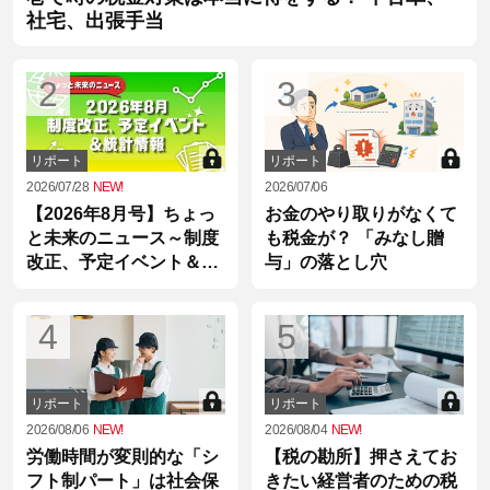
社宅、出張手当
2
3
リポート
リポート
2026/07/28
NEW!
2026/07/06
【2026年8月号】ちょっ
お金のやり取りがなくて
と未来のニュース～制度
も税金が？ 「みなし贈
改正、予定イベント＆統
与」の落とし穴
計情報
4
5
リポート
リポート
2026/08/06
NEW!
2026/08/04
NEW!
労働時間が変則的な「シ
【税の勘所】押さえてお
フト制パート」は社会保
きたい経営者のための税