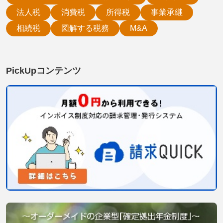
法人税
消費税
所得税
事業承継
相続税
図解する税務
M&A
PickUpコンテンツ