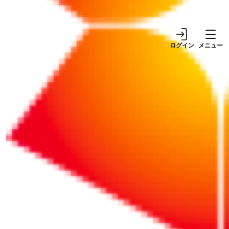
読み解く
ログイン
メニュー
リポート
リポート
2025/11/21
2026/04/17
なぜ、「試算表」を作成
【新人経理必見】 損益計
すると金融機関と良好な
算書と貸借対照表の基本
関係が築けるのか？
を押さえよう
1
週間ランキング