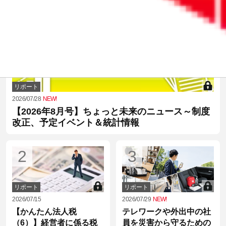
1
リポート
2026/07/28
NEW!
【2026年8月号】ちょっと未来のニュース～制度
改正、予定イベント＆統計情報
2
3
リポート
リポート
2026/07/15
2026/07/29
NEW!
【かんたん法人税
テレワークや外出中の社
（6）】経営者に係る税
員を災害から守るための