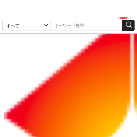
「財務諸表」の検索結果
1-4件 / 4件
リポート
リポート
2026/06/03
2026/04/21
【財務分析】 PLやBSの
【新人経理必見】 現金の
「見える化」で業種ごと
出入りが一目でわかる キ
の特徴を分析しよう
ャッシュフロー計算書を