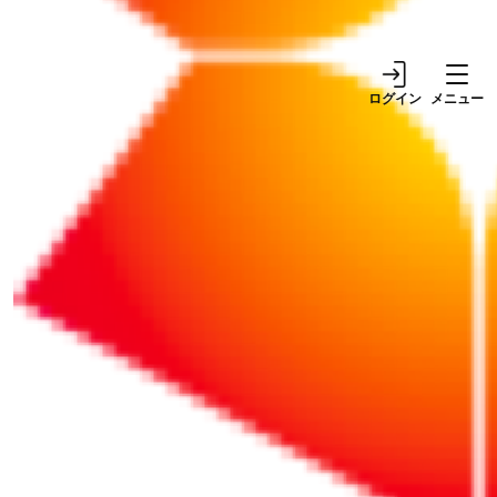
職金制度（3）
度
1
ログイン
メニュー
週間ランキング
1
リポート
2026/08/03
NEW!
巷で噂の税金対策は本当に得をする？ 中古車、