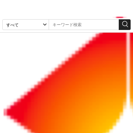
「財形貯蓄」の検索結果
1-2件 / 2件
リポート
リポート
2026/07/07
2023/12/15
退職金が少なければ財形
企業年金や職場つみたて
貯蓄やiDeCo＋でカバ
NISAなど、社員自身が
ー！/人生100年時代の退
運用できる資産形成の制