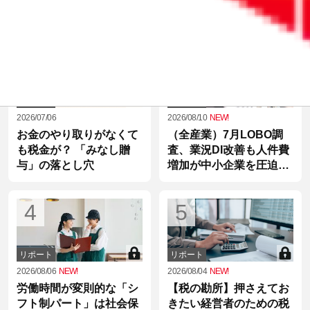
社宅、出張手当
2
3
リポート
リポート
2026/07/06
2026/08/10
NEW!
お金のやり取りがなくて
（全産業）7月LOBO調
も税金が？ 「みなし贈
査、業況DI改善も人件費
与」の落とし穴
増加が中小企業を圧迫
【経営者とっておきニュ
ース】
4
5
リポート
リポート
2026/08/06
NEW!
2026/08/04
NEW!
労働時間が変則的な「シ
【税の勘所】押さえてお
フト制パート」は社会保
きたい経営者のための税