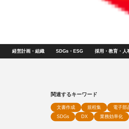
経営計画・組織
SDGs・ESG
採用・教育・人
関連するキーワード
文書作成
規程集
電子部
SDGs
DX
業務効率化