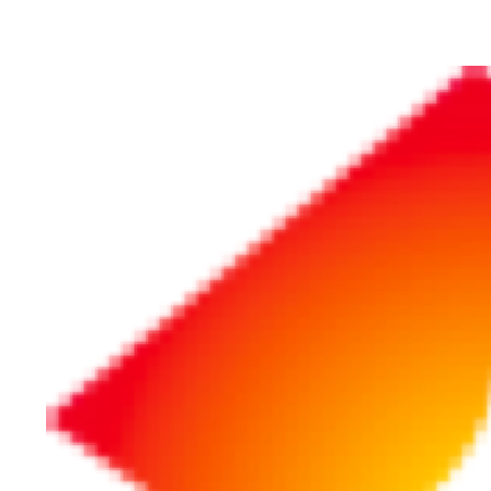
ホーム
「AI」の検索結果
「AI」の検索結果
リポート
リポート
2025/07/10
2024/04/19
4兆ドルの衝撃！
霞ヶ浦産「
AI時代の王者エヌ
ウオ」の大
ビディアが映す企
～行政とス
業の地殻変動
アップのコ