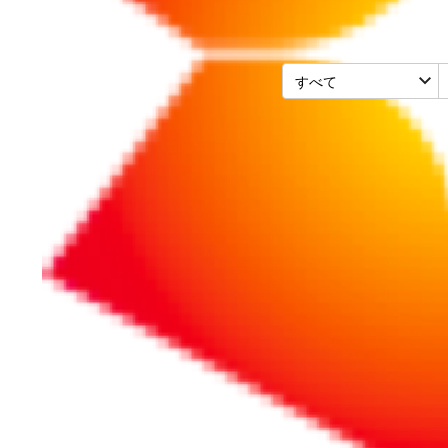
ーション
リポート
リポート
2024/06/24
2025/01/28
イベントレポート
イベントレ
ChatGPTの活用方
「音声×A
法_100名超え熱烈
すビジネス
参加のウェビナ
2025/1/2
ー。魔改造もあ
る！