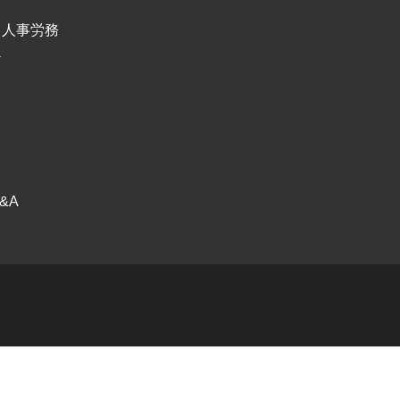
・人事労務
ケ
ス
ク
&A