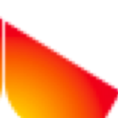
1-8件 / 8件
リポート
リポート
2026/07/15
2025/01/24
AIシラ
生成AI、経営者は
【業務効率化】誤
躍進！
どう使う？ 年代別
変換や誤字脱字を
タート
で見えてきた意外
減らそう
ラボレ
な違い