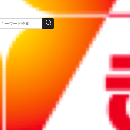
リポート
リポート
2026/06/01
2026/07/15
ポート
【規程・文例集】
この先、避けては
Iがもたら
「生成AI利用規
通れない AIの利用
革命」
程」のひな型
をめぐるサイバー
7開催
リスク
1