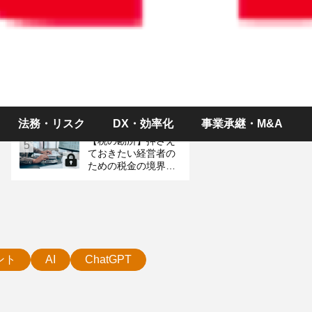
ス～制度改正、予定
イベント＆統計情報
お金のやり取りがな
3
くても税金が？ 「み
なし贈与」の落とし
穴
労働時間が変則的な
4
「シフト制パート」
は社会保険に入るべ
き？
法務・リスク
DX・効率化
事業承継・M&A
【税の勘所】押さえ
5
ておきたい経営者の
ための税金の境界線
（金額編）
ント
AI
ChatGPT