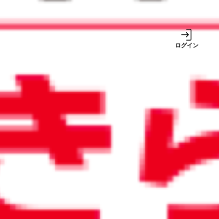
事業
ログイン
サービス
2024/12/24
2024年10月から値上げした郵便
料金。電子化でコスト高を解決
しよう
週間ランキング
1
巷で噂の税金対策は
本当に得をする？ 中
古車、社宅、出張手
当
【2026年8月号】ち
2
ょっと未来のニュー