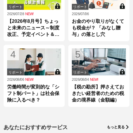
リポート
リポート
2026/07/28
NEW!
2026/07/06
【2026年8月号】ちょっ
お金のやり取りがなくて
と未来のニュース～制度
も税金が？ 「みなし贈
改正、予定イベント＆統
与」の落とし穴
計情報
4
5
リポート
リポート
2026/08/06
NEW!
2026/08/04
NEW!
労働時間が変則的な「シ
【税の勘所】押さえてお
フト制パート」は社会保
きたい経営者のための税
険に入るべき？
金の境界線（金額編）
あなたにおすすめサービス
もっと見る