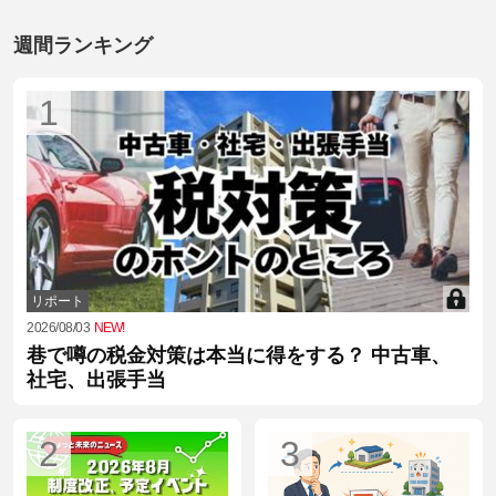
週間ランキング
1
リポート
2026/08/03
NEW!
巷で噂の税金対策は本当に得をする？ 中古車、
社宅、出張手当
2
3