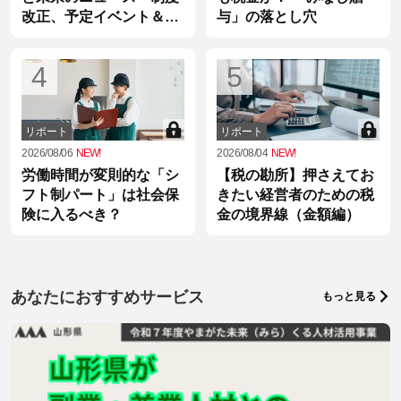
改正、予定イベント＆統
与」の落とし穴
計情報
4
5
リポート
リポート
2026/08/06
NEW!
2026/08/04
NEW!
労働時間が変則的な「シ
【税の勘所】押さえてお
フト制パート」は社会保
きたい経営者のための税
険に入るべき？
金の境界線（金額編）
あなたにおすすめサービス
もっと見る