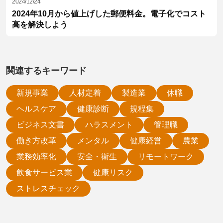
2024/12/24
2024年10月から値上げした郵便料金。電子化でコスト
高を解決しよう
関連するキーワード
新規事業
人材定着
製造業
休職
ヘルスケア
健康診断
規程集
ビジネス文書
ハラスメント
管理職
働き方改革
メンタル
健康経営
農業
業務効率化
安全・衛生
リモートワーク
飲食サービス業
健康リスク
ストレスチェック