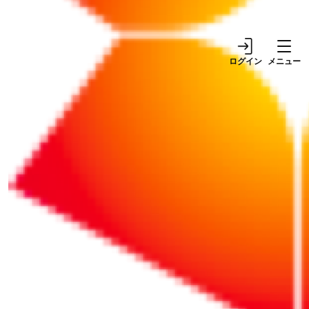
ログイン
メニュー
リポート
リポート
2026/08/07
NEW!
2026/06/23
部下を「うつ病」にして
「暑い派」VS「寒い
しまった上司の処分はど
派」エアコンバトル！ 平
こまでが適切か？
和的解決のカギは？
リポート
リポート
2026/05/28
2026/06/23
【熱中症対策】熱中症予
【熱中症対策】熱中症予
防の工夫9選～チェック
防で使えるグッズを一挙
リスト付き
紹介！