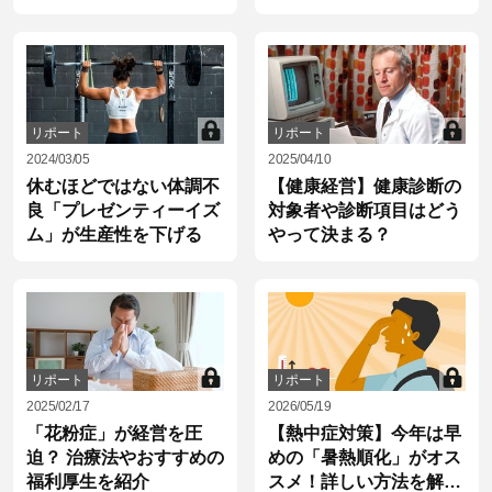
リポート
リポート
2024/03/05
2025/04/10
休むほどではない体調不
【健康経営】健康診断の
良「プレゼンティーイズ
対象者や診断項目はどう
ム」が生産性を下げる
やって決まる？
リポート
リポート
2025/02/17
2026/05/19
「花粉症」が経営を圧
【熱中症対策】今年は早
迫？ 治療法やおすすめの
めの「暑熱順化」がオス
福利厚生を紹介
スメ！詳しい方法を解説