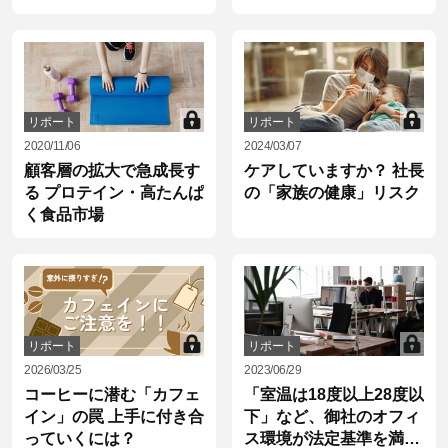
します
リポート
リポート
2020/11/06
2024/03/07
顧客層の拡大で急成長す
ケアしていますか？ 社長
る プロテイン・高たんぱ
の「家族の健康」リスク
く食品市場
リポート
リポート
2026/03/25
2023/06/29
コーヒーに潜む「カフェ
「室温は18度以上28度以
イン」の罠 上手に付き合
下」など、御社のオフィ
っていくには？
ス環境が法定基準を満た