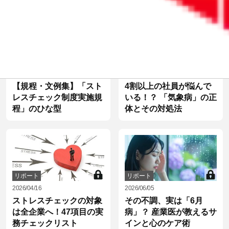
リポート
リポート
2026/04/16
2025/07/25
【規程・文例集】「スト
4割以上の社員が悩んで
レスチェック制度実施規
いる！？ 「気象病」の正
程」のひな型
体とその対処法
リポート
リポート
2026/04/16
2026/06/05
ストレスチェックの対象
その不調、実は「6月
は全企業へ！47項目の実
病」？ 産業医が教えるサ
務チェックリスト
インと心のケア術