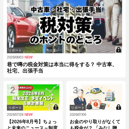
1
リポート
2026/08/03
NEW!
巷で噂の税金対策は本当に得をする？ 中古車、
社宅、出張手当
2
3
リポート
リポート
2026/07/28
NEW!
2026/07/06
【2026年8月号】ちょっ
お金のやり取りがなくて
と未来のニュース～制度
も税金が？ 「みなし贈