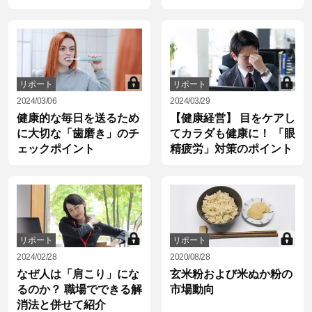
る 2つのポイント
リポート
リポート
2024/03/06
2024/03/29
健康的な毎日を送るため
【健康経営】 目をケアし
に大切な「歯磨き」のチ
てカラダも健康に！ 「眼
ェックポイント
精疲労」対策のポイント
リポート
リポート
2024/02/28
2020/08/28
なぜ人は「肩こり」にな
玄米粉および米ぬか粉の
るのか？ 職場でできる解
市場動向
消法と併せて紹介