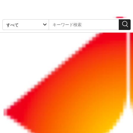
「ヘルスケア」の検索結果
1-28件 / 28件
リポート
リポート
2026/06/18
2026/05/28
夏バテ・熱中症を防ぐラ
【熱中症対策】 夏本番前
ンチ術～実践できるメニ
に確認！ 「熱中症」の基
ュー例付き！
礎を押さえよう