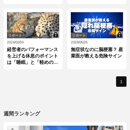
しているかを確認！
リポート
リポート
2024/03/04
2026/06/26
経営者のパフォーマンス
無症状なのに脳梗塞？ 産
を上げる休息のポイント
業医が教える危険サイン
は「睡眠」と「軽めの運
動」
1
週間ランキング