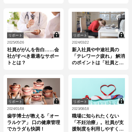
リポート
リポート
2025/05/26
2024/03/22
社員ががんを告白……会
新入社員や中途社員の
社がすべき最適なサポー
「テレワーク疲れ」 解消
トとは？
のポイントは「社員と向
き合う」
リポート
リポート
2024/01/08
2023/08/18
歯学博士が教える「オー
職場に知られたくない
ラルケア」 口の健康管理
「不妊治療」。社員が支
でカラダも快調！
援制度を利用しやすくな