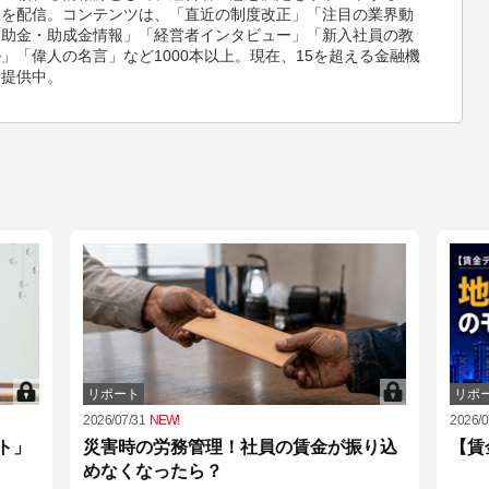
ツを配信。コンテンツは、「直近の制度改正」「注目の業界動
補助金・助成金情報」「経営者インタビュー」「新入社員の教
」「偉人の名言」など1000本以上。現在、15を超える金融機
報提供中。
リポート
リポ
2026/07/31
NEW!
2026/0
ト」
災害時の労務管理！社員の賃金が振り込
【賃
めなくなったら？