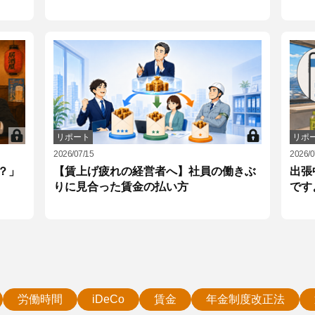
リポート
リポ
2026/07/15
2026/0
？」
【賃上げ疲れの経営者へ】社員の働きぶ
出張
りに見合った賃金の払い方
です
労働時間
iDeCo
賃金
年金制度改正法