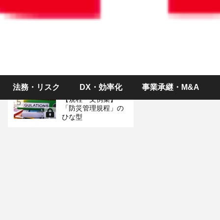
税務
テレワークや外出中
3
の社員を災害から守
るためのチェックリ
スト
労働時間が変則的な
4
「シフト制パート」
は社会保険に入るべ
き？
法務・リスク
DX・効率化
事業承継・M&A
【規程・文例集】
5
「防災管理規程」の
ひな型