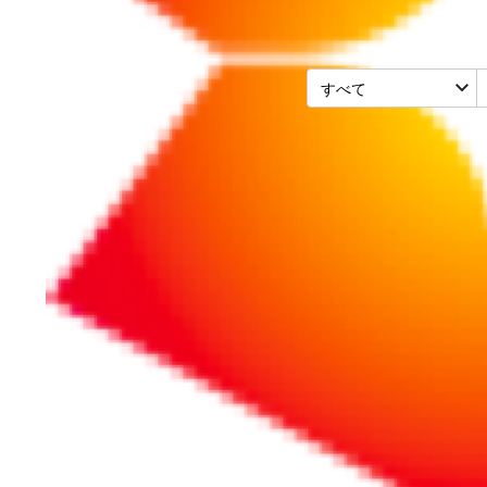
採用・教育・人事労務
2026/02/25
社労士が注目する2
労務分野では、年金制度改革や
ています。人件費増や働き方の
度改正のポイントを、社労士が
続きをお読