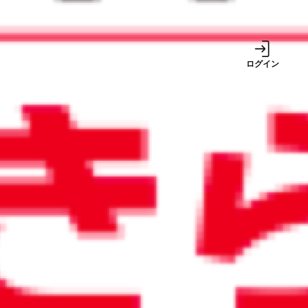
事業
ログイン
サービス
2024/12/24
2024年10月から値上げした郵便
料金。電子化でコスト高を解決
しよう
週間ランキング
1
【2026年8月号】ち
ょっと未来のニュー
ス～制度改正、予定
イベント＆統計情報
【かんたん法人税
2
（6）】経営者に係る