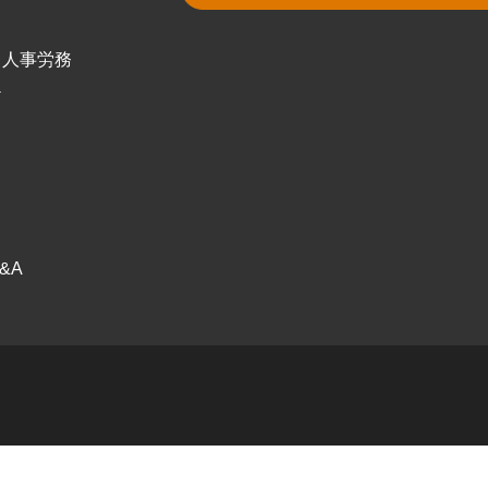
・人事労務
ケ
ス
ク
&A